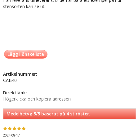
från leverans till leverans, bilden är bara ett exempel på hur
stensorten kan se ut.
Lägg i önskelista
Artikelnummer:
CAB40
Direktlänk:
Högerklicka och kopiera adressen
Medelbetyg
5
/5 baserat på
4
st röster.
2024-08-17