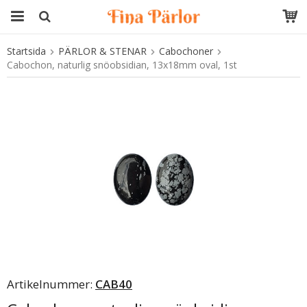
Startsida
PÄRLOR & STENAR
Cabochoner
Produkten har blivit tillagd i varukorgen
Cabochon, naturlig snöobsidian, 13x18mm oval, 1st
Artikelnummer:
CAB40