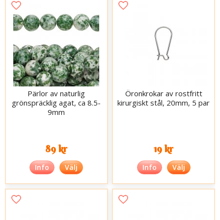
Pärlor av naturlig
Öronkrokar av rostfritt
grönspräcklig agat, ca 8.5-
kirurgiskt stål, 20mm, 5 par
9mm
89 kr
19 kr
Info
Välj
Info
Välj