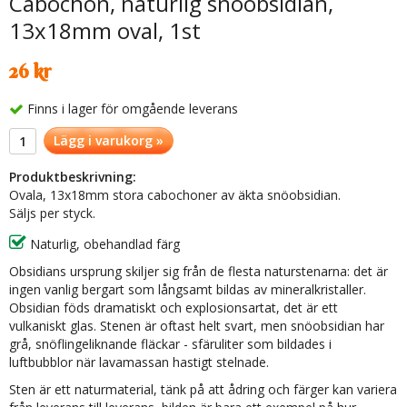
Cabochon, naturlig snöobsidian,
13x18mm oval, 1st
26 kr
Finns i lager för omgående leverans
Lägg i varukorg »
Produktbeskrivning:
Ovala, 13x18mm stora cabochoner av äkta snöobsidian.
Säljs per styck.
Naturlig, obehandlad färg
Obsidians ursprung skiljer sig från de flesta naturstenarna: det är
ingen vanlig bergart som långsamt bildas av mineralkristaller.
Obsidian föds dramatiskt och explosionsartat, det är ett
vulkaniskt glas. Stenen är oftast helt svart, men snöobsidian har
grå, snöflingeliknande fläckar - sfäruliter som bildades i
luftbubblor när lavamassan hastigt stelnade.
Sten är ett naturmaterial, tänk på att ådring och färger kan variera