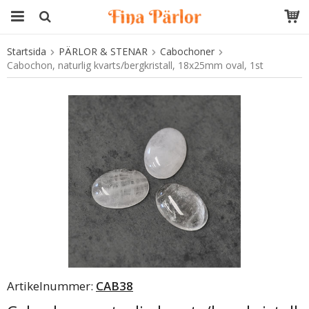
Startsida
PÄRLOR & STENAR
Cabochoner
Produkten har blivit tillagd i varukorgen
Cabochon, naturlig kvarts/bergkristall, 18x25mm oval, 1st
Artikelnummer:
CAB38