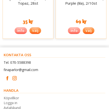
Topaz, 28st
Purple (lila), 2/10st
35 kr
69 kr
Info
Välj
Info
Välj
KONTAKTA OSS
Tel. 070-5588398
finaparlor@gmail.com
HANDLA
Köpvillkor
Logga in
Avtalskund