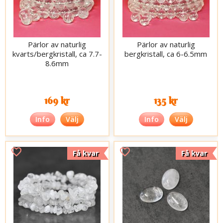
Pärlor av naturlig
Pärlor av naturlig
kvarts/bergkristall, ca 7.7-
bergkristall, ca 6-6.5mm
8.6mm
169 kr
135 kr
Info
Välj
Info
Välj
Få kvar
Få kvar