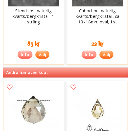
Stenchips, naturlig
Cabochon, naturlig
kvarts/bergkristall, 1
kvarts/bergkristall, ca
sträng
13x18mm oval, 1st
85 kr
22 kr
Info
Välj
Info
Välj
Andra har även köpt