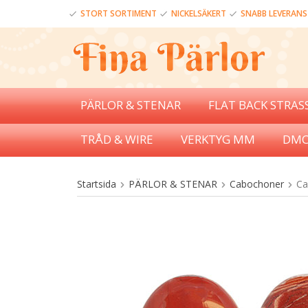
STORT SORTIMENT
NICKELSÄKERT
SNABB LEVERANS
PÄRLOR & STENAR
FLAT BACK STRAS
TRÅD & WIRE
VERKTYG MM
DMC
Startsida
PÄRLOR & STENAR
Cabochoner
Ca