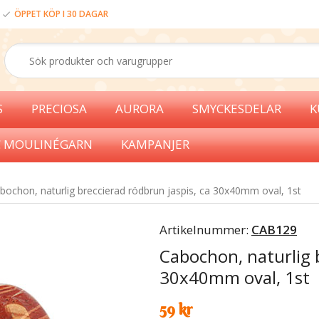
ÖPPET KÖP I 30 DAGAR
S
PRECIOSA
AURORA
SMYCKESDELAR
K
 MOULINÉGARN
KAMPANJER
bochon, naturlig breccierad rödbrun jaspis, ca 30x40mm oval, 1st
Artikelnummer:
CAB129
Cabochon, naturlig b
30x40mm oval, 1st
59 kr