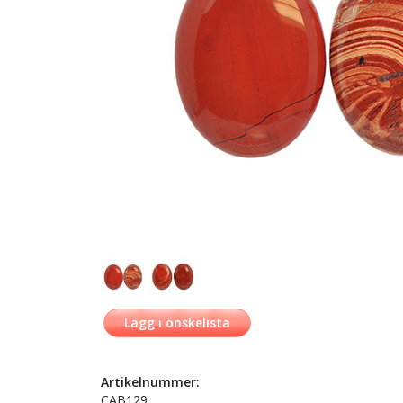
Lägg i önskelista
Artikelnummer:
CAB129