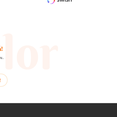
a!
v.
!