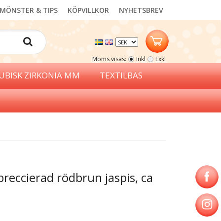
MÖNSTER & TIPS
KÖPVILLKOR
NYHETSBREV
Moms visas:
Inkl
Exkl
UBISK ZIRKONIA MM
TEXTILBAS
reccierad rödbrun jaspis, ca