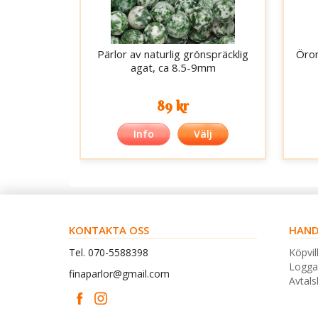
Pärlor av naturlig grönspräcklig
Öron
agat, ca 8.5-9mm
89 kr
Info
Välj
KONTAKTA OSS
HAND
Tel. 070-5588398
Köpvil
Logga
finaparlor@gmail.com
Avtal