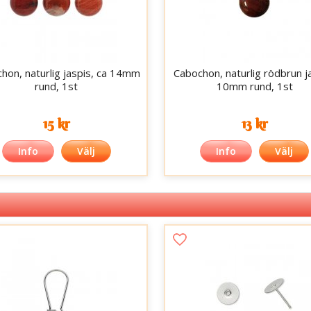
hon, naturlig jaspis, ca 14mm
Cabochon, naturlig rödbrun j
rund, 1st
10mm rund, 1st
15 kr
13 kr
Info
Välj
Info
Välj