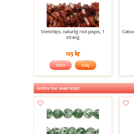
Stenchips, naturlig röd jaspis, 1
Caboc
sträng
125 kr
Info
Välj
Andra har även köpt