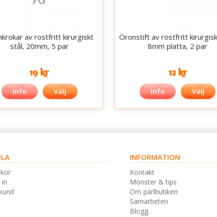
krokar av rostfritt kirurgiskt
Öronstift av rostfritt kirurgisk
stål, 20mm, 5 par
8mm platta, 2 par
19 kr
12 kr
Info
Välj
Info
Välj
LA
INFORMATION
lkor
Kontakt
 in
Mönster & tips
skund
Om pärlbutiken
Samarbeten
Blogg