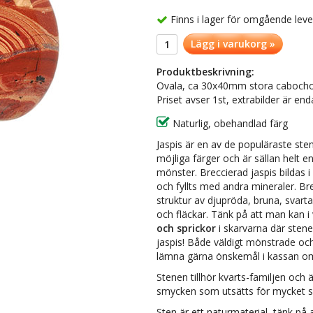
Finns i lager för omgående lev
Lägg i varukorg »
Produktbeskrivning:
Ovala, ca 30x40mm stora cabochone
Priset avser 1st, extrabilder är en
Naturlig, obehandlad färg
Jaspis är en av de populäraste ste
möjliga färger och är sällan helt e
mönster. Breccierad jaspis bildas i
och fyllts med andra mineraler. Br
struktur av djupröda, bruna, svart
och fläckar. Tänk på att man kan i 
och sprickor
i skarvarna där stenen
jaspis! Både väldigt mönstrade och
lämna gärna önskemål i kassan om
Stenen tillhör kvarts-familjen och 
smycken som utsätts för mycket sli
Sten är ett naturmaterial, tänk på a