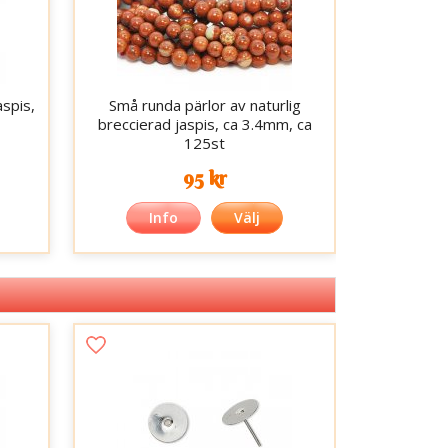
aspis,
Små runda pärlor av naturlig
breccierad jaspis, ca 3.4mm, ca
125st
95 kr
Info
Välj