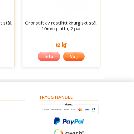
t stål,
Öronstift av rostfritt kirurgiskt stål,
10mm platta, 2 par
12 kr
Info
Välj
TRYGG HANDEL