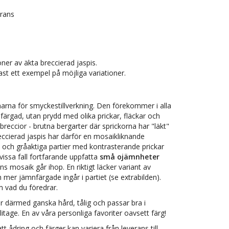
erans
r av äkta breccierad jaspis.
dast ett exempel på möjliga variationer.
narna för smyckestillverkning. Den förekommer i alla
nfärgad, utan prydd med olika prickar, fläckar och
 breccior - brutna bergarter där sprickorna har "läkt"
eccierad jaspis har därför en mosaikliknande
a och gråaktiga partier med kontrasterande prickar
vissa fall fortfarande uppfatta
små ojämnheter
s mosaik går ihop. En riktigt läcker variant av
 mer jämnfärgade ingår i partiet (se extrabilden).
 vad du föredrar.
är därmed ganska hård, tålig och passar bra i
tage. En av våra personliga favoriter oavsett färg!
tt ådring och färger kan variera från leverans till