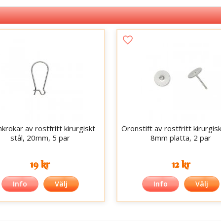
krokar av rostfritt kirurgiskt
Öronstift av rostfritt kirurgisk
stål, 20mm, 5 par
8mm platta, 2 par
19 kr
12 kr
Info
Välj
Info
Välj