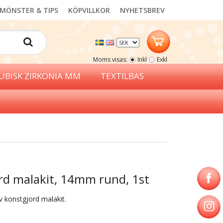
MÖNSTER & TIPS
KÖPVILLKOR
NYHETSBREV
Moms visas:
Inkl
Exkl
UBISK ZIRKONIA MM
TEXTILBAS
rd malakit, 14mm rund, 1st
konstgjord malakit.