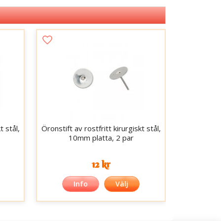
t stål,
Öronstift av rostfritt kirurgiskt stål,
10mm platta, 2 par
12 kr
Info
Välj