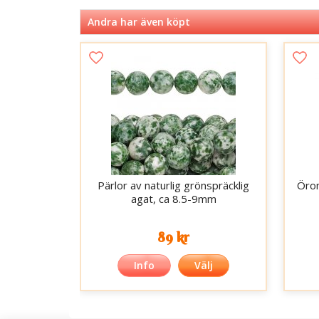
Andra har även köpt
Pärlor av naturlig grönspräcklig
Öron
agat, ca 8.5-9mm
89 kr
Info
Välj