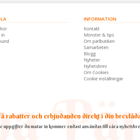
LA
INFORMATION
lkor
Kontakt
 in
Mönster & tips
skund
Om pärlbutiken
Samarbeten
Blogg
Nyheter
Nyhetsbrev
Om Cookies
Cookie inställningar
å rabatter och erbjudanden direkt i din brevlåd
e uppgifter du matar in kommer endast användas till våra nyhetsbre