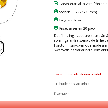
Garanterat: äkta vara från en a
Storlek: SS7 (2.1-2.3mm)
Färg: sunflower
Priset avser en 20-pack
Det finns inga vackrare strass än ä
som inga andra stenar, de är helt 
Förutom i smycken och mode använ
Swarovski naglar är heta som aldrig
Tyvärr ingår inte denna produkt i vår
Till butikens startsida »
Sitemap »