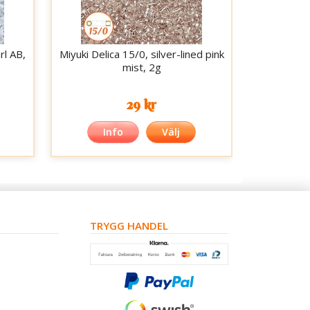
rl AB,
Miyuki Delica 15/0, silver-lined pink
mist, 2g
29 kr
Info
Välj
TRYGG HANDEL