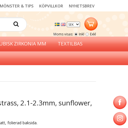
MÖNSTER & TIPS
KÖPVILLKOR
NYHETSBREV
Moms visas:
Inkl
Exkl
UBISK ZIRKONIA MM
TEXTILBAS
strass, 2.1-2.3mm, sunflower,
tt, folierad baksida.