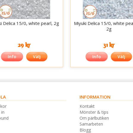
i Delica 15/0, white pearl, 2g
Miyuki Delica 15/0, white pea
2g
29 kr
31 kr
Info
Välj
Info
Välj
LA
INFORMATION
lkor
Kontakt
 in
Mönster & tips
skund
Om pärlbutiken
Samarbeten
Blogg