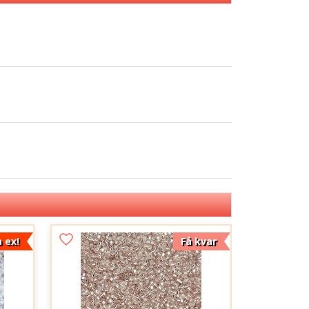
a ex!
Få kvar