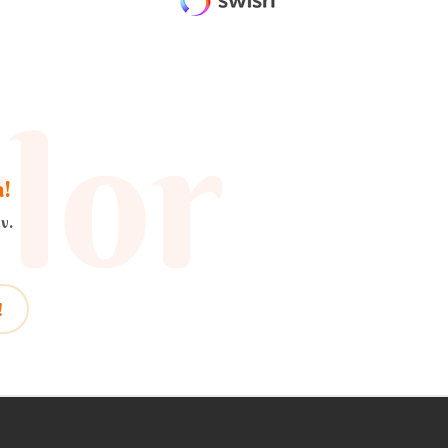
a!
v.
!