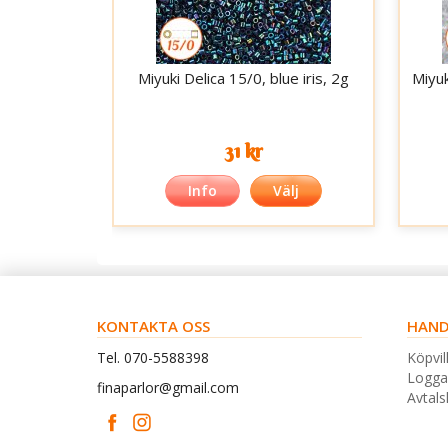
Miyuki Delica 15/0, blue iris, 2g
Miyuk
31 kr
Info
Välj
KONTAKTA OSS
HAND
Tel. 070-5588398
Köpvil
Logga
finaparlor@gmail.com
Avtal