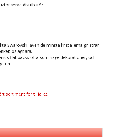
uktoriserad distributör
kta Swarovski, även de minsta kristallerna gnistrar
enkelt oslagbara.
ds flat backs ofta som nageldekorationer, och
 förr.
t sortiment för tillfället.