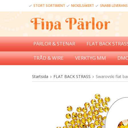
STORT SORTIMENT
NICKELSÄKERT
SNABB LEVERANS
PÄRLOR & STENAR
FLAT BACK STRAS
TRÅD & WIRE
VERKTYG MM
DMC
Startsida
FLAT BACK STRASS
Swarovski flat ba