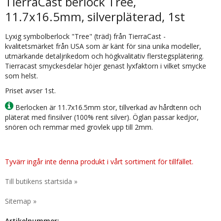
TierraCast berlock Tree,
11.7x16.5mm, silverpläterad, 1st
Lyxig symbolberlock "Tree" (träd) från TierraCast -
kvalitetsmärket från USA som är känt för sina unika modeller,
utmärkande detaljrikedom och högkvalitativ flerstegsplätering.
Tierracast smyckesdelar höjer genast lyxfaktorn i vilket smycke
som helst.
Priset avser 1st.
Berlocken är 11.7x16.5mm stor, tillverkad av hårdtenn och
pläterat med finsilver (100% rent silver). Öglan passar kedjor,
snören och remmar med grovlek upp till 2mm.
Tyvärr ingår inte denna produkt i vårt sortiment för tillfället.
Till butikens startsida »
Sitemap »
Artikelnummer: