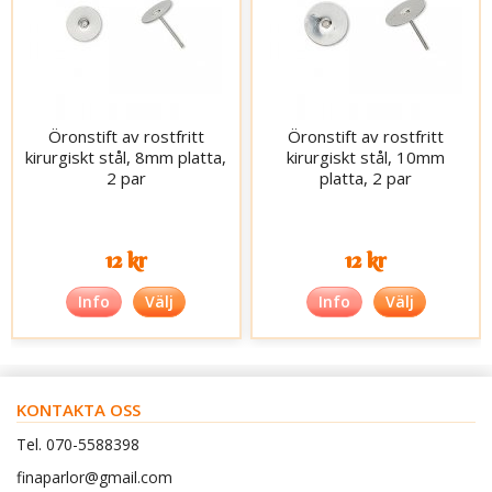
Öronstift av rostfritt
Öronstift av rostfritt
kirurgiskt stål, 8mm platta,
kirurgiskt stål, 10mm
2 par
platta, 2 par
12 kr
12 kr
Info
Välj
Info
Välj
KONTAKTA OSS
Tel. 070-5588398
finaparlor@gmail.com