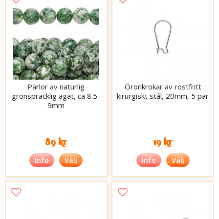
Pärlor av naturlig
Öronkrokar av rostfritt
grönspräcklig agat, ca 8.5-
kirurgiskt stål, 20mm, 5 par
9mm
89 kr
19 kr
Info
Välj
Info
Välj