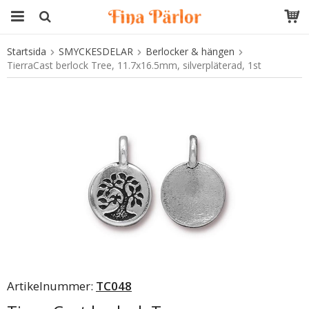
Startsida
SMYCKESDELAR
Berlocker & hängen
Produkten har blivit tillagd i varukorgen
TierraCast berlock Tree, 11.7x16.5mm, silverpläterad, 1st
Artikelnummer:
TC048